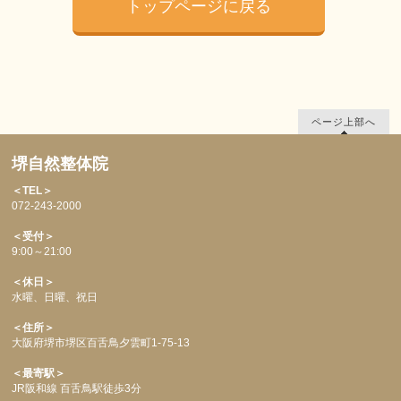
トップページに戻る
ページ上部へ
堺自然整体院
＜TEL＞
072-243-2000
＜受付＞
9:00～21:00
＜休日＞
水曜、日曜、祝日
＜住所＞
大阪府堺市堺区百舌鳥夕雲町1-75-13
＜最寄駅＞
JR阪和線 百舌鳥駅徒歩3分