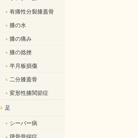
有痛性分裂膝蓋骨
膝の水
膝の痛み
膝の捻挫
半月板損傷
二分膝蓋骨
変形性膝関節症
足
シーバー病
踵骨骨端症