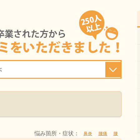
ぶ
悩み箇所・症状：
鼻炎
腰痛
腰