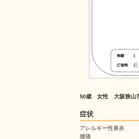
50歳 女性 大阪狭山
症状
アレルギー性鼻炎
腰痛