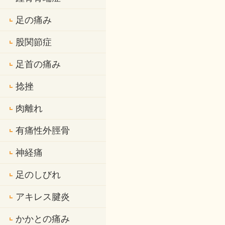
足の痛み
股関節症
足首の痛み
捻挫
肉離れ
有痛性外脛骨
神経痛
足のしびれ
アキレス腱炎
かかとの痛み