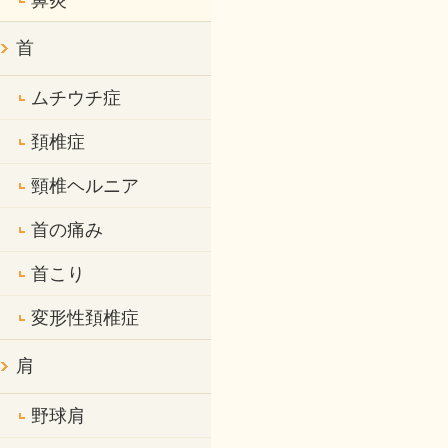
鼻炎
首
ムチウチ症
頚椎症
頸椎ヘルニア
首の痛み
首こり
変形性頚椎症
肩
野球肩