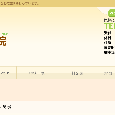
りなどの施術を行っています。
気軽に
TE
受付
：
休日
：
住所
：
最寄駅
駐車場
いて▼
症状一覧
料金表
地図
»
鼻炎