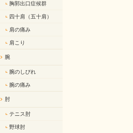
胸郭出口症候群
四十肩（五十肩）
肩の痛み
肩こり
腕
腕のしびれ
腕の痛み
肘
テニス肘
野球肘