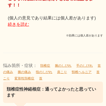
す！！
(個人の意見であり結果には個人差があります)
続きを読む
※効果には個人差があります
悩み箇所・症状：
頚椎症
腕のしびれ
手のしびれ
首
の痛み
腕の痛み
指のしびれ
肩こり
頸椎ヘルニア
首
こり
変形性頚椎症
首
頚椎症性神経根症：通ってよかったと思ってい
ます