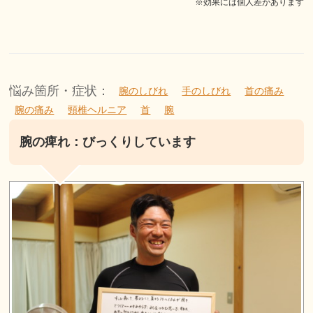
※効果には個人差があります
悩み箇所・症状：
腕のしびれ
手のしびれ
首の痛み
腕の痛み
頸椎ヘルニア
首
腕
腕の痺れ：びっくりしています