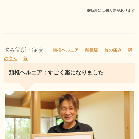
※効果には個人差があります
悩み箇所・症状：
頸椎ヘルニア
頚椎症
首の痛み
腕
の痛み
首
頚椎ヘルニア：すごく楽になりました