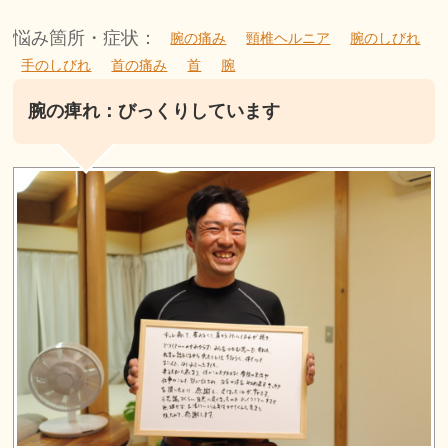
悩み箇所・症状：
腕の痛み
頸椎ヘルニア
腕のしびれ
手のしびれ
首の痛み
首
腕
腕の痺れ：びっくりしています