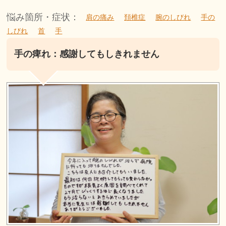
悩み箇所・症状：
肩の痛み
頚椎症
腕のしびれ
手の
しびれ
首
手
手の痺れ：感謝してもしきれません