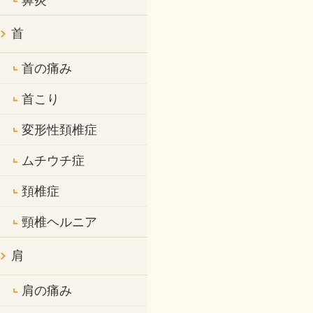
鼻炎
首
首の痛み
首こり
変形性頚椎症
ムチウチ症
頚椎症
頸椎ヘルニア
肩
肩の痛み