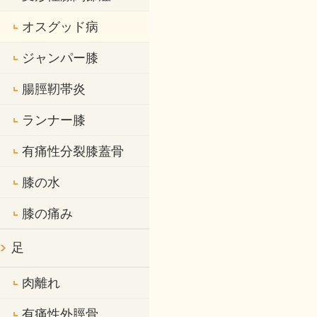
オスグッド病
ジャンパー膝
腸脛靭帯炎
ランナー膝
有痛性分裂膝蓋骨
膝の水
膝の痛み
足
肉離れ
有痛性外脛骨