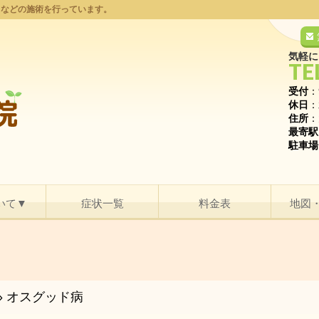
りなどの施術を行っています。
気軽に
TE
受付
：
休日
：
住所
：
最寄駅
駐車場
いて▼
症状一覧
料金表
地図
»
オスグッド病