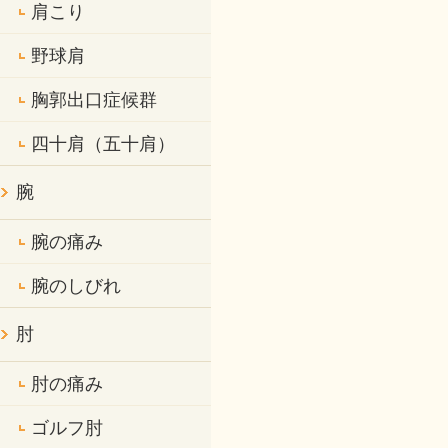
肩こり
野球肩
胸郭出口症候群
四十肩（五十肩）
腕
腕の痛み
腕のしびれ
肘
肘の痛み
ゴルフ肘