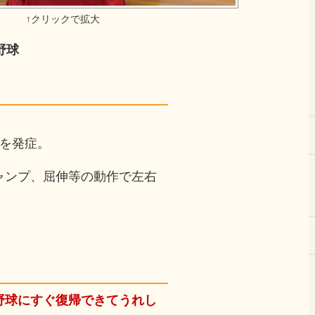
野球
病を発症。
ャンプ、屈伸等の動作で左右
野球にすぐ復帰できてうれし