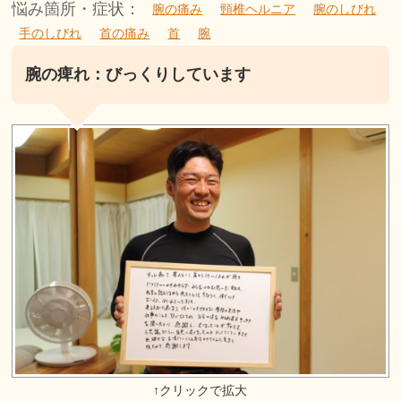
悩み箇所・症状：
腕の痛み
頸椎ヘルニア
腕のしびれ
手のしびれ
首の痛み
首
腕
腕の痺れ：びっくりしています