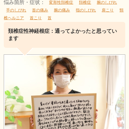
悩み箇所・症状：
変形性頚椎症
頚椎症
腕のしびれ
手のしびれ
首の痛み
腕の痛み
指のしびれ
肩こり
頸
椎ヘルニア
首こり
首
頚椎症性神経根症：通ってよかったと思ってい
ます