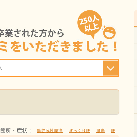
ぶ
み箇所・症状：
筋筋膜性腰痛
ぎっくり腰
腰痛
腰