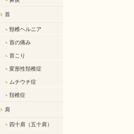
鼻炎
首
頸椎ヘルニア
首の痛み
首こり
変形性頚椎症
ムチウチ症
頚椎症
肩
四十肩（五十肩）