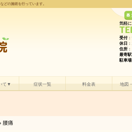
りなどの施術を行っています。
気軽に
TE
受付
：
休日
：
住所
：
最寄駅
駐車場
いて▼
症状一覧
料金表
地図
»
腰痛