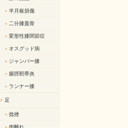
半月板損傷
二分膝蓋骨
変形性膝関節症
オスグッド病
ジャンパー膝
腸脛靭帯炎
ランナー膝
足
捻挫
肉離れ