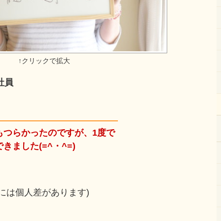
社員
もつらかったのですが、1度で
ました(=^・^=)
には個人差があります)