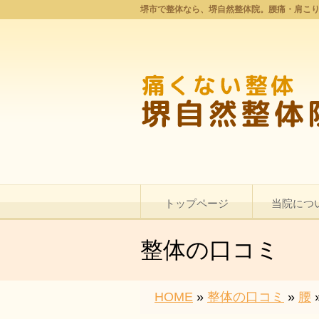
堺市で整体なら、堺自然整体院。腰痛・肩こ
トップページ
当院につ
整体の口コミ
HOME
»
整体の口コミ
»
腰