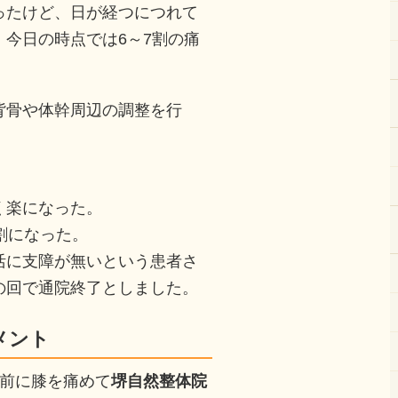
ったけど、日が経つにつれて
今日の時点では6～7割の痛
背骨や体幹周辺の調整を行
く楽になった。
割になった。
活に支障が無いという患者さ
の回で通院終了としました。
メント
ど前に膝を痛めて
堺自然整体院