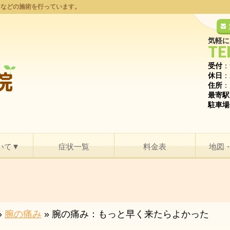
りなどの施術を行っています。
気軽に
TE
受付
：
休日
：
住所
：
最寄駅
駐車場
いて▼
症状一覧
料金表
地図
»
腕の痛み
»
腕の痛み：もっと早く来たらよかった