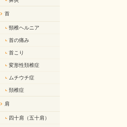
鼻炎
首
頸椎ヘルニア
首の痛み
首こり
変形性頚椎症
ムチウチ症
頚椎症
肩
四十肩（五十肩）