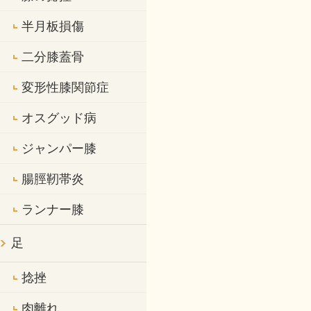
半月板損傷
二分膝蓋骨
変形性膝関節症
オスグッド病
ジャンパー膝
腸脛靭帯炎
ランナー膝
足
捻挫
肉離れ