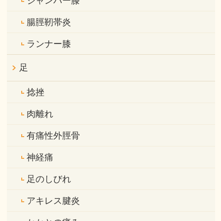
ジャンパー膝
腸脛靭帯炎
ランナー膝
足
捻挫
肉離れ
有痛性外脛骨
神経痛
足のしびれ
アキレス腱炎