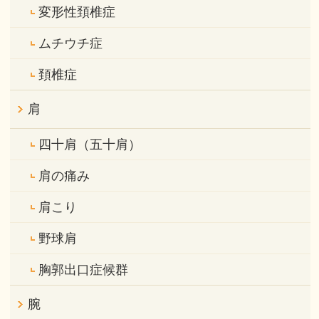
変形性頚椎症
ムチウチ症
頚椎症
肩
四十肩（五十肩）
肩の痛み
肩こり
野球肩
胸郭出口症候群
腕