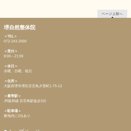
ページ上部へ
堺自然整体院
＜TEL＞
072-243-2000
＜受付＞
9:00～21:00
＜休日＞
水曜、日曜、祝日
＜住所＞
大阪府堺市堺区百舌鳥夕雲町1-75-13
＜最寄駅＞
JR阪和線 百舌鳥駅徒歩3分
＜駐車場＞
敷地内に2台あり