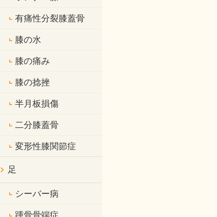
有痛性分裂膝蓋骨
膝の水
膝の痛み
膝の捻挫
半月板損傷
二分膝蓋骨
変形性膝関節症
足
シーバー病
踵骨骨端症