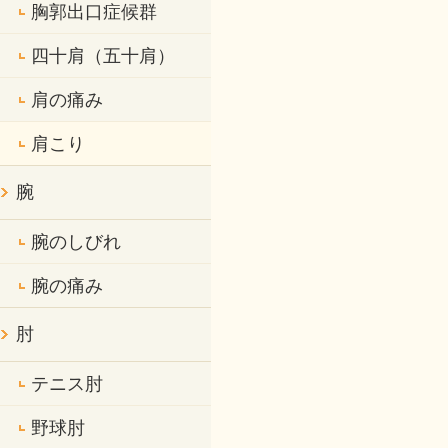
胸郭出口症候群
四十肩（五十肩）
肩の痛み
肩こり
腕
腕のしびれ
腕の痛み
肘
テニス肘
野球肘