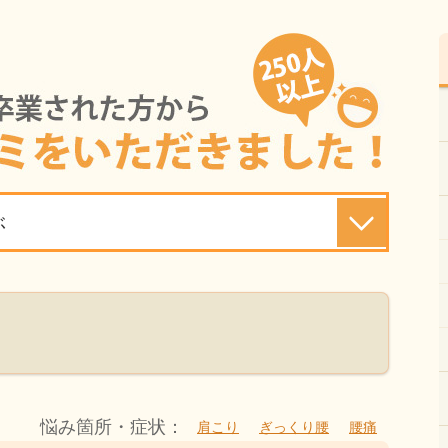
ぶ
悩み箇所・症状：
肩こり
ぎっくり腰
腰痛