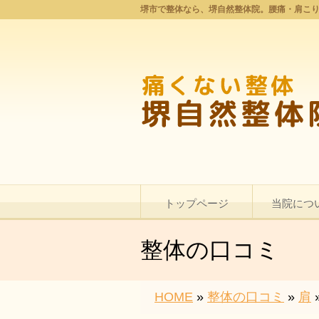
堺市で整体なら、堺自然整体院。腰痛・肩こ
トップページ
当院につ
整体の口コミ
HOME
»
整体の口コミ
»
肩