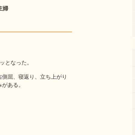
主婦
。
クッとなった。
右側屈、寝返り、立ち上がり
みがある。