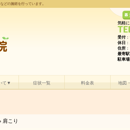
りなどの施術を行っています。
気軽に
TE
受付
：
休日
：
住所
：
最寄駅
駐車場
いて▼
症状一覧
料金表
地図
»
肩こり