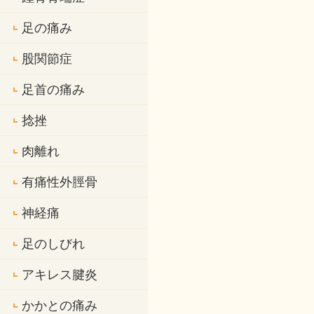
足の痛み
股関節症
足首の痛み
捻挫
肉離れ
有痛性外脛骨
神経痛
足のしびれ
アキレス腱炎
かかとの痛み