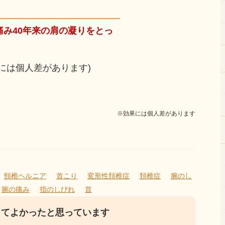
み40年来の肩の凝りをとっ
。
には個人差があります)
※効果には個人差があります
頸椎ヘルニア
首こり
変形性頚椎症
頚椎症
腕のし
腕の痛み
指のしびれ
首
ってよかったと思っています