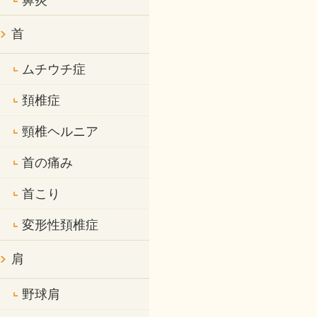
鼻炎
首
ムチウチ症
頚椎症
頸椎ヘルニア
首の痛み
首こり
変形性頚椎症
肩
野球肩