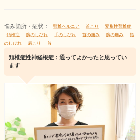
悩み箇所・症状：
頸椎ヘルニア
首こり
変形性頚椎症
頚椎症
腕のしびれ
手のしびれ
首の痛み
腕の痛み
指
のしびれ
肩こり
首
頚椎症性神経根症：通ってよかったと思ってい
ます