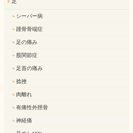
足
シーバー病
踵骨骨端症
足の痛み
股関節症
足首の痛み
捻挫
肉離れ
有痛性外脛骨
神経痛