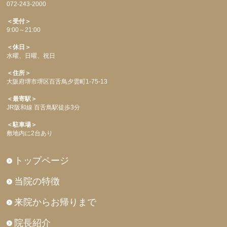
072-243-2000
＜受付＞
9:00～21:00
＜休日＞
水曜、日曜、祝日
＜住所＞
大阪府堺市堺区百舌鳥夕雲町1-75-13
＜最寄駅＞
JR阪和線 百舌鳥駅徒歩3分
＜駐車場＞
敷地内に2台あり
トップページ
当院の特徴
来院からお帰りまで
院長紹介