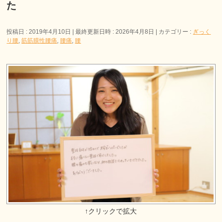
た
投稿日 : 2019年4月10日
最終更新日時 : 2026年4月8日
カテゴリー :
ぎっく
り腰
,
筋筋膜性腰痛
,
腰痛
,
腰