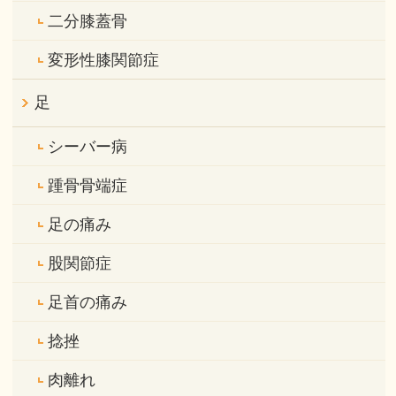
二分膝蓋骨
変形性膝関節症
足
シーバー病
踵骨骨端症
足の痛み
股関節症
足首の痛み
捻挫
肉離れ