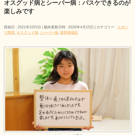
オスグッド病とシーバー病：バスケできるのが
楽しみです
投稿日 : 2021年3月5日
最終更新日時 : 2026年4月15日
カテゴリー :
スポー
ツ障害
,
オスグッド病
,
シーバー病
,
踵骨骨端症