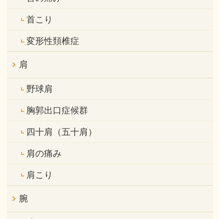
首こり
変形性頚椎症
肩
野球肩
胸郭出口症候群
四十肩（五十肩）
肩の痛み
肩こり
腕