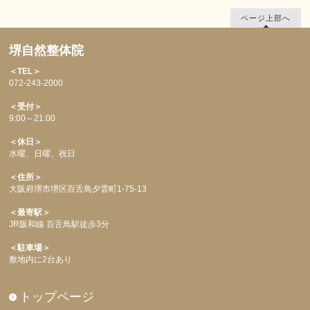
ページ上部へ
堺自然整体院
＜TEL＞
072-243-2000
＜受付＞
9:00～21:00
＜休日＞
水曜、日曜、祝日
＜住所＞
大阪府堺市堺区百舌鳥夕雲町1-75-13
＜最寄駅＞
JR阪和線 百舌鳥駅徒歩3分
＜駐車場＞
敷地内に2台あり
トップページ