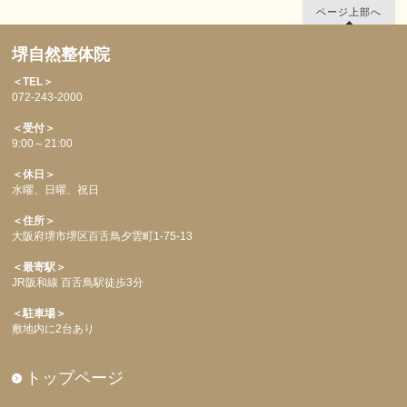
ページ上部へ
堺自然整体院
＜TEL＞
072-243-2000
＜受付＞
9:00～21:00
＜休日＞
水曜、日曜、祝日
＜住所＞
大阪府堺市堺区百舌鳥夕雲町1-75-13
＜最寄駅＞
JR阪和線 百舌鳥駅徒歩3分
＜駐車場＞
敷地内に2台あり
トップページ