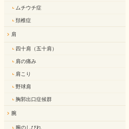
ムチウチ症
頚椎症
肩
四十肩（五十肩）
肩の痛み
肩こり
野球肩
胸郭出口症候群
腕
腕のしびれ