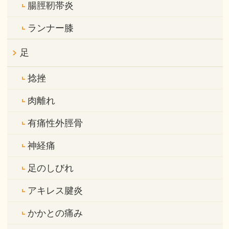
腸脛靭帯炎
ランナー膝
足
捻挫
肉離れ
有痛性外脛骨
神経痛
足のしびれ
アキレス腱炎
かかとの痛み