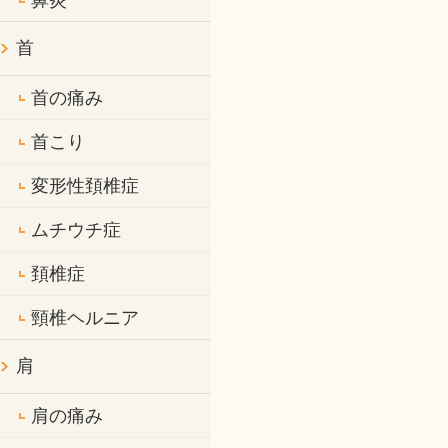
鼻炎
首
首の痛み
首こり
変形性頚椎症
ムチウチ症
頚椎症
頸椎ヘルニア
肩
肩の痛み