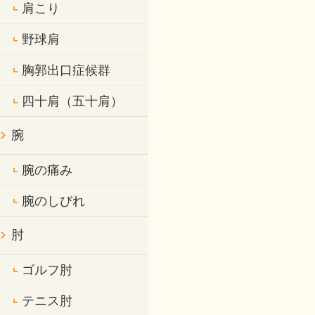
肩こり
野球肩
胸郭出口症候群
四十肩（五十肩）
腕
腕の痛み
腕のしびれ
肘
ゴルフ肘
テニス肘