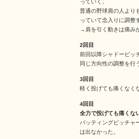
っていく。
普通の野球肩の人より
っていて念入りに調整
→肩を引く動きは痛み
2回目
前回以降シャドーピッ
同じ方向性の調整を行
3回目
軽く投げても痛くなく
4回目
全力で投げても痛くな
バッティングピッチャ
は出なかった。