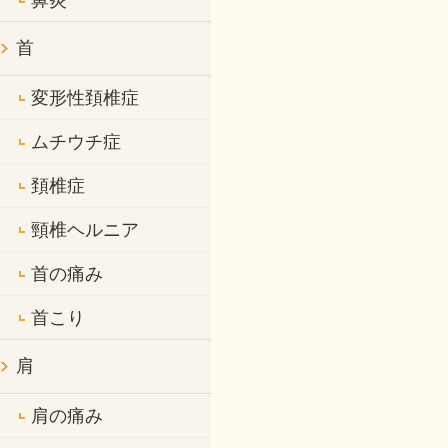
鼻炎
首
変形性頚椎症
ムチウチ症
頚椎症
頸椎ヘルニア
首の痛み
首こり
肩
肩の痛み