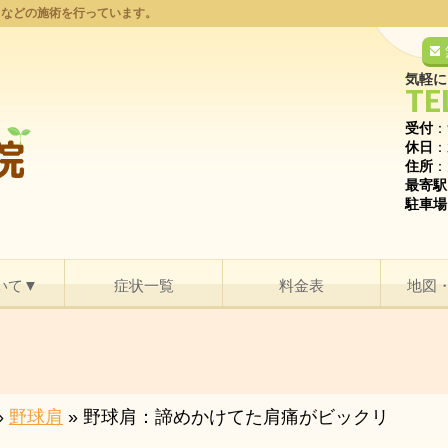
りなどの施術を行っています。
気軽に
TE
受付
：
休日
：
住所
：
最寄駅
駐車場
いて▼
症状一覧
料金表
地図
»
野球肩
»
野球肩：諦めかけてた肩痛がビックリ