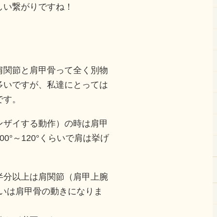
しい繋がりですね！
肩関節と肩甲骨って全く別物
多いですが、私達にとっては
です。
ンザイする動作）の時は肩甲
0°～120°くらいで肩は挙げ
半分以上は肩関節（肩甲上腕
らいは肩甲骨の動きになりま