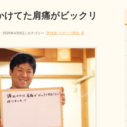
かけてた肩痛がビックリ
 2026年4月8日
カテゴリー :
野球肩
,
スポーツ障害
,
肩