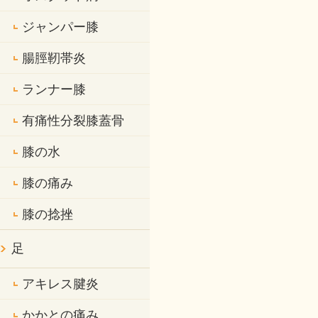
ジャンパー膝
腸脛靭帯炎
ランナー膝
有痛性分裂膝蓋骨
膝の水
膝の痛み
膝の捻挫
足
アキレス腱炎
かかとの痛み