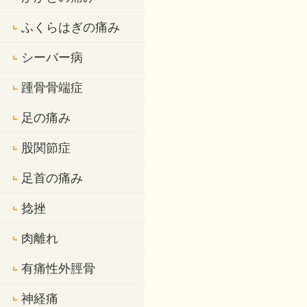
ふくらはぎの痛み
シーバー病
踵骨骨端症
足の痛み
股関節症
足首の痛み
捻挫
肉離れ
有痛性外脛骨
神経痛