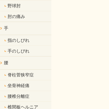
野球肘
肘の痛み
手
指のしびれ
手のしびれ
腰
脊柱菅狭窄症
坐骨神経痛
腰椎分離症
椎間板ヘルニア