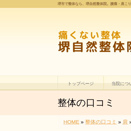
堺市で整体なら、堺自然整体院。腰痛・肩こ
トップページ
当院につ
整体の口コミ
HOME
»
整体の口コミ
»
肩