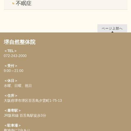
不眠症
ページ上部へ
堺自然整体院
＜TEL＞
072-243-2000
＜受付＞
9:00～21:00
＜休日＞
水曜、日曜、祝日
＜住所＞
大阪府堺市堺区百舌鳥夕雲町1-75-13
＜最寄駅＞
JR阪和線 百舌鳥駅徒歩3分
＜駐車場＞
敷地内に2台あり