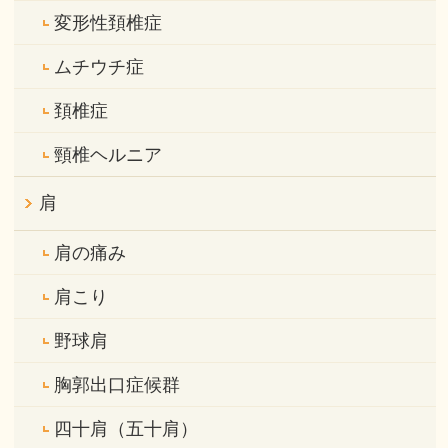
変形性頚椎症
ムチウチ症
頚椎症
頸椎ヘルニア
肩
肩の痛み
肩こり
野球肩
胸郭出口症候群
四十肩（五十肩）