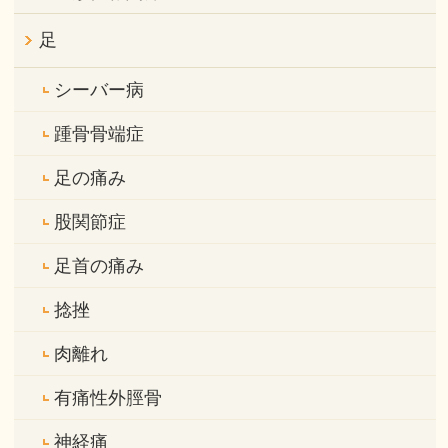
足
シーバー病
踵骨骨端症
足の痛み
股関節症
足首の痛み
捻挫
肉離れ
有痛性外脛骨
神経痛