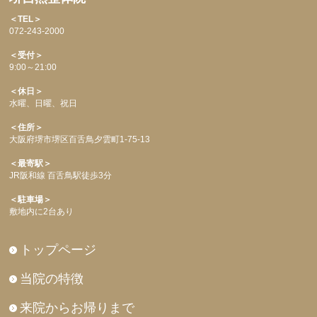
＜TEL＞
072-243-2000
＜受付＞
9:00～21:00
＜休日＞
水曜、日曜、祝日
＜住所＞
大阪府堺市堺区百舌鳥夕雲町1-75-13
＜最寄駅＞
JR阪和線 百舌鳥駅徒歩3分
＜駐車場＞
敷地内に2台あり
トップページ
当院の特徴
来院からお帰りまで