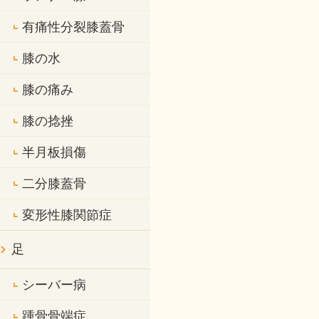
有痛性分裂膝蓋骨
膝の水
膝の痛み
膝の捻挫
半月板損傷
二分膝蓋骨
変形性膝関節症
足
シーバー病
踵骨骨端症