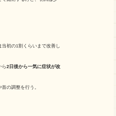
。
は当初の1割くらいまで改善し
から
2日後から一気に症状が改
や首の調整を行う。