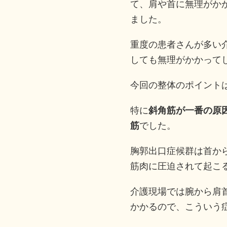
て、肩や首に無理がか
ました。
重度の患者さんが多い
しても無理がかかって
今回の整体のポイント
特に
斜角筋が一番の原
筋
でした。
胸郭出口症候群は首か
筋肉に圧迫されて起こ
介護現場では腕から肩
かかるので、こういう