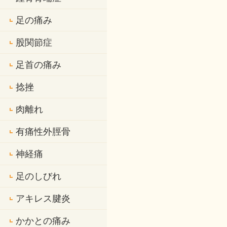
足の痛み
股関節症
足首の痛み
捻挫
肉離れ
有痛性外脛骨
神経痛
足のしびれ
アキレス腱炎
かかとの痛み