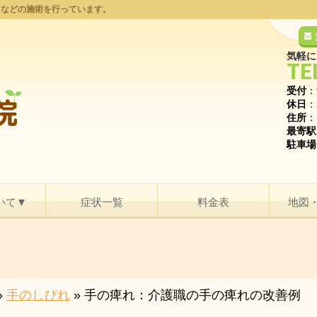
りなどの施術を行っています。
気軽に
TE
受付
：
休日
：
住所
：
最寄駅
駐車場
いて▼
症状一覧
料金表
地図
»
手のしびれ
»
手の痺れ：介護職の手の痺れの改善例