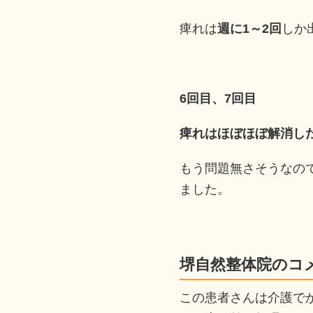
痺れは
週に1～2回
しか
6回目、7回目
痺れはほぼほぼ解消し
もう問題無さそうなの
ました。
堺自然整体院のコ
この患者さんは介護で