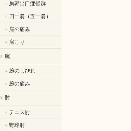
胸郭出口症候群
四十肩（五十肩）
肩の痛み
肩こり
腕
腕のしびれ
腕の痛み
肘
テニス肘
野球肘