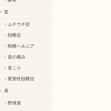
鼻炎
首
ムチウチ症
頚椎症
頸椎ヘルニア
首の痛み
首こり
変形性頚椎症
肩
野球肩