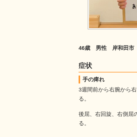
46歳 男性 岸和田市
症状
手の痺れ
3週間前から右腕から
る。
後屈、右回旋、右側屈
る。