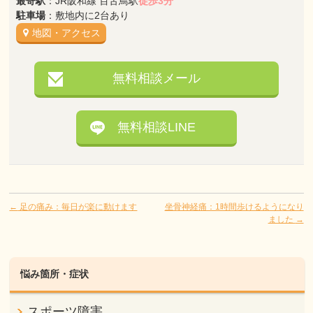
最寄駅
：JR阪和線 百舌鳥駅
徒歩3分
駐車場
：敷地内に2台あり
地図・アクセス
無料相談メール
無料相談LINE
←
足の痛み：毎日が楽に動けます
坐骨神経痛：1時間歩けるようになり
ました
→
悩み箇所・症状
スポーツ障害