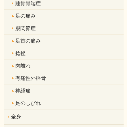
踵骨骨端症
足の痛み
股関節症
足首の痛み
捻挫
肉離れ
有痛性外脛骨
神経痛
足のしびれ
全身