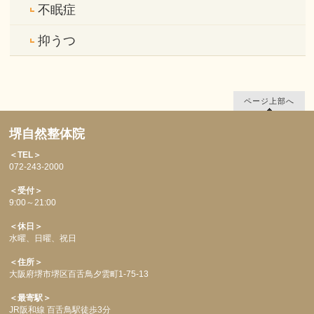
不眠症
抑うつ
ページ上部へ
堺自然整体院
＜TEL＞
072-243-2000
＜受付＞
9:00～21:00
＜休日＞
水曜、日曜、祝日
＜住所＞
大阪府堺市堺区百舌鳥夕雲町1-75-13
＜最寄駅＞
JR阪和線 百舌鳥駅徒歩3分