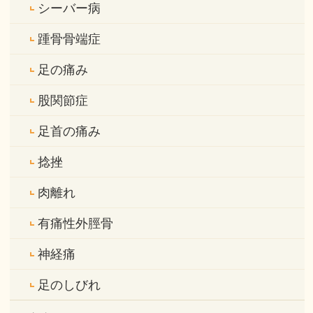
シーバー病
踵骨骨端症
足の痛み
股関節症
足首の痛み
捻挫
肉離れ
有痛性外脛骨
神経痛
足のしびれ