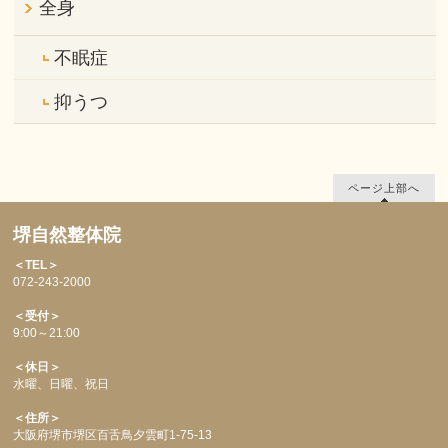
全身
不眠症
抑うつ
ページ上部へ
堺自然整体院
＜TEL＞
072-243-2000
＜受付＞
9:00～21:00
＜休日＞
水曜、日曜、祝日
＜住所＞
大阪府堺市堺区百舌鳥夕雲町1-75-13