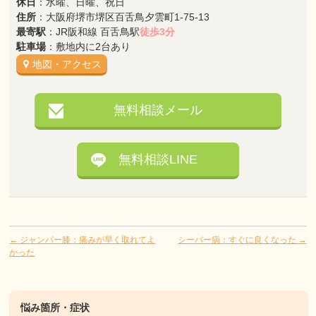
休日
：水曜、日曜、祝日
住所
：大阪府堺市堺区百舌鳥夕雲町1-75-13
最寄駅
：JR阪和線 百舌鳥駅
徒歩3分
駐車場
：敷地内に2台あり
地図・アクセス
無料相談メール
無料相談LINE
←
ジャンパー膝：痛みが早く取れてよ
シーバー病：すぐに良くなった
→
かった
悩み箇所・症状