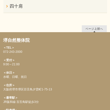
四十肩
ページ上部へ
堺自然整体院
＜TEL＞
072-243-2000
＜受付＞
9:00～21:00
＜休日＞
水曜、日曜、祝日
＜住所＞
大阪府堺市堺区百舌鳥夕雲町1-75-13
＜最寄駅＞
JR阪和線 百舌鳥駅徒歩3分